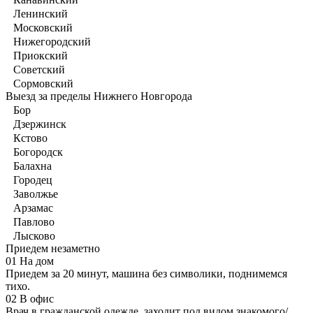
Ленинский
Московский
Нижегородский
Приокский
Советский
Сормовский
Выезд за пределы Нижнего Новгорода
Бор
Дзержинск
Кстово
Богородск
Балахна
Городец
Заволжье
Арзамас
Павлово
Лысково
Приедем незаметно
01
На дом
Приедем за 20 минут, машина без символики, поднимемся
тихо.
02
В офис
Врач в гражданской одежде, заходит под видом знакомого/