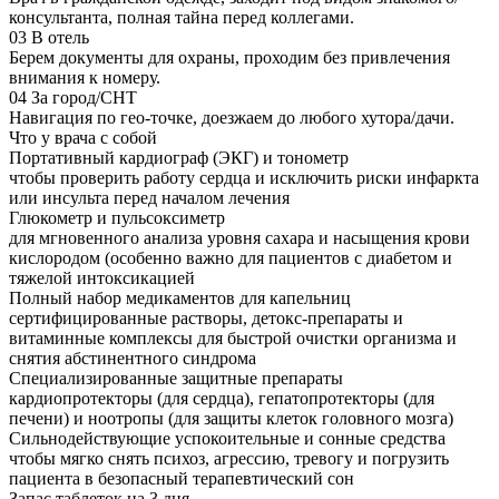
консультанта, полная тайна перед коллегами.
03
В отель
Берем документы для охраны, проходим без привлечения
внимания к номеру.
04
За город/СНТ
Навигация по гео-точке, доезжаем до любого хутора/дачи.
Что у врача с собой
Портативный кардиограф (ЭКГ) и тонометр
чтобы проверить работу сердца и исключить риски инфаркта
или инсульта перед началом лечения
Глюкометр и пульсоксиметр
для мгновенного анализа уровня сахара и насыщения крови
кислородом (особенно важно для пациентов с диабетом и
тяжелой интоксикацией
Полный набор медикаментов для капельниц
сертифицированные растворы, детокс-препараты и
витаминные комплексы для быстрой очистки организма и
снятия абстинентного синдрома
Специализированные защитные препараты
кардиопротекторы (для сердца), гепатопротекторы (для
печени) и ноотропы (для защиты клеток головного мозга)
Сильнодействующие успокоительные и сонные средства
чтобы мягко снять психоз, агрессию, тревогу и погрузить
пациента в безопасный терапевтический сон
Запас таблеток на 3 дня