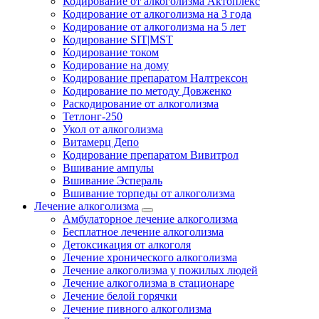
Кодирование от алкоголизма Актоплекс
Кодирование от алкоголизма на 3 года
Кодирование от алкоголизма на 5 лет
Кодирование SIT|MST
Кодирование током
Кодирование на дому
Кодирование препаратом Налтрексон
Кодирование по методу Довженко
Раскодирование от алкоголизма
Тетлонг-250
Укол от алкоголизма
Витамерц Депо
Кодирование препаратом Вивитрол
Вшивание ампулы
Вшивание Эспераль
Вшивание торпеды от алкоголизма
Лечение алкоголизма
Амбулаторное лечение алкоголизма
Бесплатное лечение алкоголизма
Детоксикация от алкоголя
Лечение хронического алкоголизма
Лечение алкоголизма у пожилых людей
Лечение алкоголизма в стационаре
Лечение белой горячки
Лечение пивного алкоголизма