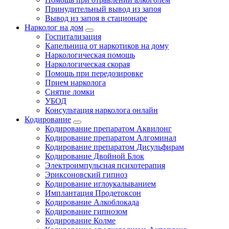
Принудительный вывод из запоя
Вывод из запоя в стационаре
Нарколог на дом
Госпитализация
Капельница от наркотиков на дому
Наркологическая помощь
Наркологическая скорая
Помощь при передозировке
Прием нарколога
Снятие ломки
УБОД
Консультация нарколога онлайн
Кодирование
Кодирование препаратом Аквилонг
Кодирование препаратом Алгоминал
Кодирование препаратом Дисульфирам
Кодирование Двойной Блок
Электроимпульсная психотерапия
Эриксоновский гипноз
Кодирование иглоукалыванием
Имплантация Продетоксон
Кодирование Алкоблокада
Кодирование гипнозом
Кодирование Колме